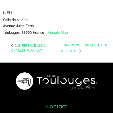
LIEU
Salle de cinéma
Avenue Jules Ferry
Toulouges
,
66350
France
+ Google Map
SAISON CULTURELLE : UN FIL
CONFERENCE ASSO
CHARLES-FLAHAULT
À LA PATTE
Contact