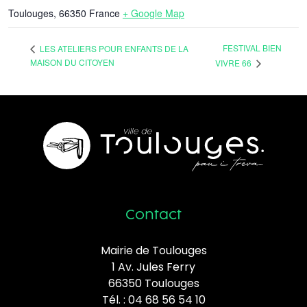
Toulouges
,
66350
France
+ Google Map
FESTIVAL BIEN
LES ATELIERS POUR ENFANTS DE LA
MAISON DU CITOYEN
VIVRE 66
Contact
Mairie de Toulouges
1 Av. Jules Ferry
66350 Toulouges
Tél. :
04 68 56 54 10