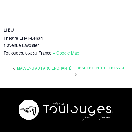
LIEU
Théâtre El Mil•Lénari
1 avenue Lavoisier
Toulouges
,
66350
France
+ Google Map
BRADERIE PETITE ENFANCE
MALVENU AU PARC ENCHANTÉ